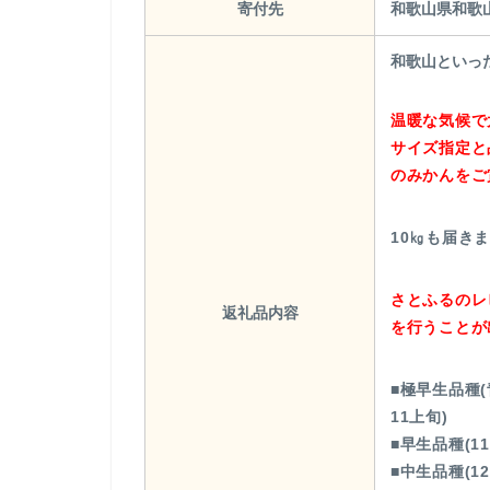
寄付先
和歌山県和歌
和歌山といっ
温暖な気候で
サイズ指定と
のみかんをご
10㎏も届き
さとふるのレ
返礼品内容
を行うことが
■極早生品種
11上旬)
■早生品種(1
■中生品種(1