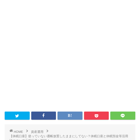
HOME
資産運用
【休眠口座】使っていない通帳放置したままにしてない？休眠口座と休眠預金等活用